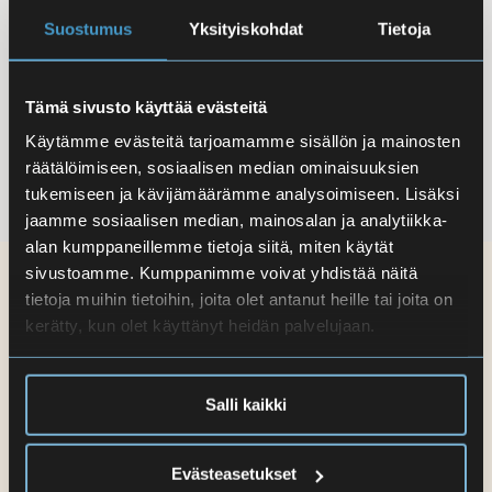
2026
valmis
Suostumus
Yksityiskohdat
Tietoja
– aukioloajat ja tärkeät päivämäärät Eiran
Eiran aiku
aikuislukion toimiston ja kirjalainaamon
tarjoavat
kesäajan aukiolon ajantasaiset tiedot sekä
muuttanei
Tämä sivusto käyttää evästeitä
kesän tärkeät muistettavat päivämäärät
turvallise
Käytämme evästeitä tarjoamamme sisällön ja mainosten
opiskelijoille. Toimisto & kirjalainaamo
perusopet
räätälöimiseen, sosiaalisen median ominaisuuksien
Todistukset ja opintotiedot Suomen kurssit
Suomeen 
tukemiseen ja kävijämäärämme analysoimiseen. Lisäksi
Huom! Jos
nuorten p
jaamme sosiaalisen median, mainosalan ja analytiikka-
Suomessa
alan kumppaneillemme tietoja siitä, miten käytät
sivustoamme. Kumppanimme voivat yhdistää näitä
Kalenteri
tietoja muihin tietoihin, joita olet antanut heille tai joita on
kerätty, kun olet käyttänyt heidän palvelujaan.
ELO
6.8.2026 10.00
-
22.8.2026 23.30
6
Ennakkoilmoittautuminen jakson 1 opintoihin
(ammattilukio)
Salli kaikki
ELO
10.8.2026 08.00
-
18.8.2026 17.00
10
Abikurssi (ENA)
Evästeasetukset