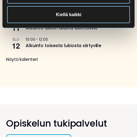
ELO
10.8.2026 08.00
-
22.8.2026 17.00
10
Ennakkoilmoittautuminen jakson 1 opintoihin
(lukio)
Kiellä kaikki
ELO
10:00
-
12:00
11
Alkuinfo lukion alusta aloittaville
ELO
10:00
-
12:00
12
Alkuinfo toisesta lukiosta siirtyville
Näytä kalenteri
Opiskelun tukipalvelut