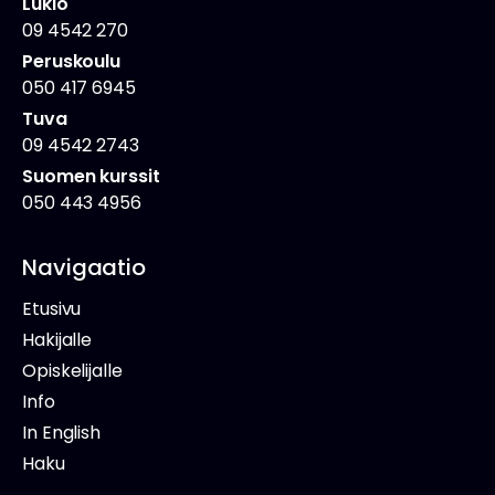
Lukio
09 4542 270
Peruskoulu
050 417 6945
Tuva
09 4542 2743
Suomen kurssit
050 443 4956
Navigaatio
Etusivu
Hakijalle
Opiskelijalle
Info
In English
Haku