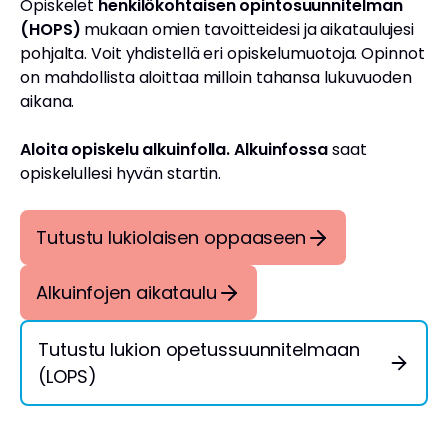
Opiskelet
henkilökohtaisen opintosuunnitelman
(HOPS)
mukaan omien tavoitteidesi ja aikataulujesi
pohjalta. Voit yhdistellä eri opiskelumuotoja. Opinnot
on mahdollista aloittaa milloin tahansa lukuvuoden
aikana.
Aloita opiskelu alkuinfolla. Alkuinfossa
saat
opiskelullesi hyvän startin.
Tutustu lukiolaisen oppaaseen
Alkuinfojen aikataulu
Tutustu lukion opetussuunnitelmaan
(LOPS)