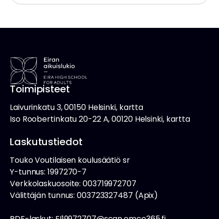
Toimipisteet
Laivurinkatu 3, 00150 Helsinki, kartta
Iso Roobertinkatu 20-22 A, 00120 Helsinki, kartta
Laskutustiedot
Touko Voutilaisen koulusäätiö sr
Y-tunnus: 1997270-7
Verkkolaskuosoite: 003719972707
Välittäjän tunnus: 003723327487 (Apix)
PDF-laskut: FI19972707@scan.emce365.fi