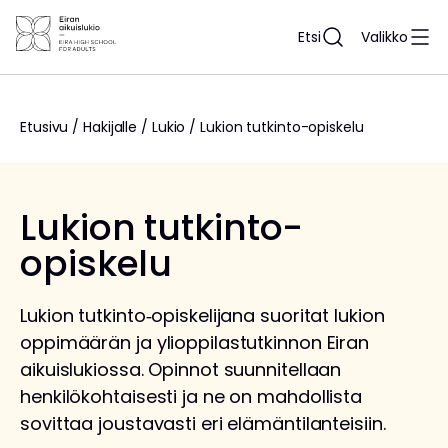
Siirry
sisältöön
Etsi
Valikko
Etusivu
/
Hakijalle
/
Lukio
/
Lukion tutkinto-opiskelu
Lukion tutkinto-
opiskelu
Lukion tutkinto‑opiskelijana suoritat lukion
oppimäärän ja ylioppilastutkinnon Eiran
aikuislukiossa. Opinnot suunnitellaan
henkilökohtaisesti ja ne on mahdollista
sovittaa joustavasti eri elämäntilanteisiin.