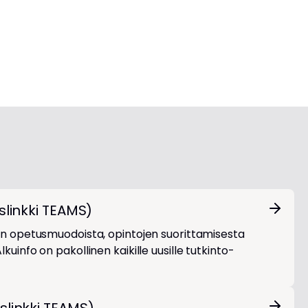
h
T
t
a
u
p
m
a
a
h
t
u
m
a
islinkki TEAMS)
ran opetusmuodoista, opintojen suorittamisesta
kuinfo on pakollinen kaikille uusille tutkinto-