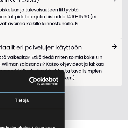
slinkki TEAMS)
iskeluun ja tulevaisuuteen liittyvistä
infot pidetään joka tiistai klo 14.10-15.30 (ei
at avoimia kaikille kiinnostuneille. Ei
aalit eri palvelujen käyttöön
tö vaikealta? Etkö tiedä miten toimia kokeisiin
t Wilman salasanasi? Katso ohjevideot ja lakkaa
neet tälle sivulle ohjevideoita tavallisimpien
emiseksi. (Huom! päivitys kesken)
Tietoja
 ominaisuuksien tukemiseen