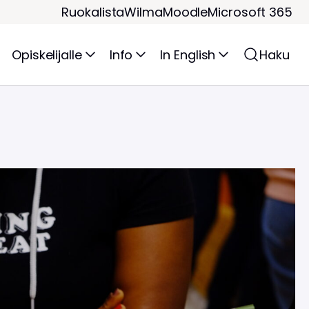
Ruokalista
Wilma
Moodle
Microsoft 365
Opiskelijalle
Info
In English
Haku