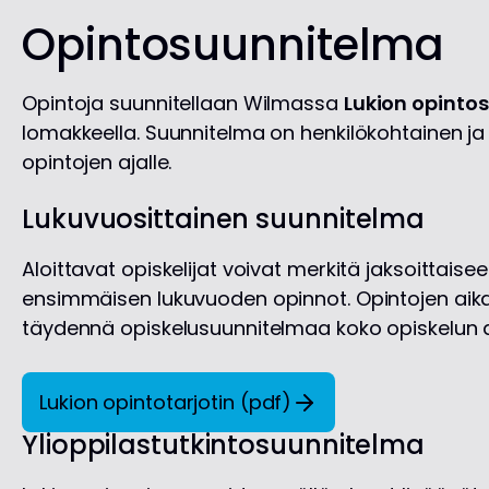
Opintosuunnitelma
Opintoja suunnitellaan Wilmassa
Lukion opinto
lomakkeella. Suunnitelma on henkilökohtainen ja
opintojen ajalle.
Lukuvuosittainen suunnitelma
Aloittavat opiskelijat voivat merkitä jaksoittai
ensimmäisen lukuvuoden opinnot. Opintojen aika
täydennä opiskelusuunnitelmaa koko opiskelun a
Lukion opintotarjotin (pdf)
Ylioppilastutkintosuunnitelma