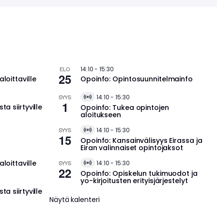
ELO
14:10
-
15:30
25
aloittaville
Opoinfo: Opintosuunnitelmainfo
SYYS
14:10
-
15:30
V
1
ta siirtyville
Opoinfo: Tukea opintojen
i
aloitukseen
r
t
SYYS
14:10
-
15:30
u
V
15
a
Opoinfo: Kansainvälisyys Eirassa ja
i
l
Eiran valinnaiset opintojaksot
r
T
t
a
aloittaville
SYYS
14:10
-
15:30
u
V
22
p
a
Opoinfo: Opiskelun tukimuodot ja
i
a
l
yo-kirjoitusten erityisjärjestelyt
r
h
T
t
ta siirtyville
t
a
u
Näytä kalenteri
u
p
a
m
a
l
a