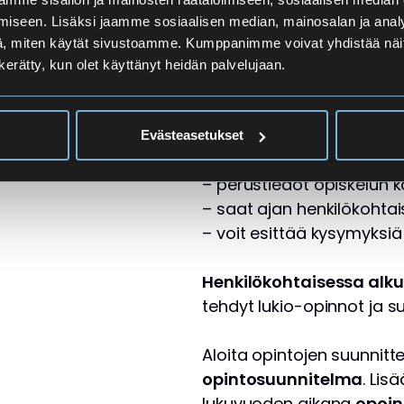
iseen. Lisäksi jaamme sosiaalisen median, mainosalan ja analy
, miten käytät sivustoamme. Kumppanimme voivat yhdistää näitä t
n kerätty, kun olet käyttänyt heidän palvelujaan.
Osallistu alkuinfo
Osallistu heti opiskelijak
Evästeasetukset
saat
– perustiedot opiskelun k
– saat ajan henkilökohta
– voit esittää kysymyksiä
Henkilökohtaisessa alk
tehdyt lukio-opinnot ja su
Aloita opintojen suunnit
opintosuunnitelma
. Lis
lukuvuoden aikana
opoin