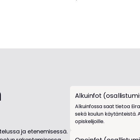
t
u
m
a
n
Alkuinfot (osallistum
Alkuinfossa saat tietoa Ei
sekä koulun käytänteistä. Al
opiskelijoille.
ttelussa ja etenemisessä.
topolun rakentamisessa