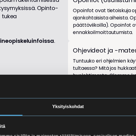
Opoinfot (osallistumi
ä kysymyksissä. Opinto-
Opoinfot ovat tietoiskuja op
t tukea
ajankohtaisista aiheista. Opo
päättöviikoilla). Opoinfot ov
ennakkoilmoittautumista.
ineopiskeluinfoissa
.
Ohjevideot ja -materi
Tuntuuko eri ohjelmien käyt
tultaessa? Mitä jos hukkaa
huolehtimasta. Olemme koon
ongelmatilanteiden ratkais
Yksityiskohdat
itä
mme sisällön ja mainosten räätälöimiseen, sosiaalisen median