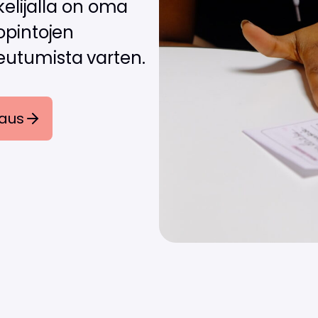
skelijalla on oma
 opintojen
keutumista varten.
raus