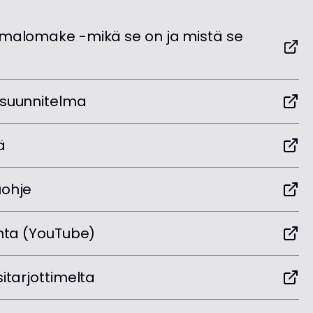
lmalomake -mikä se on ja mistä se
usuunnitelma
ä
uohje
inta (YouTube)
itarjottimelta