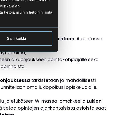
tiikka-alan
ietoja muihin tietoihin, joita
on
si kirjautumisen jälkeen
alkuinfoon
. Alkuinfossa
Salli kaikki
äytänteistä,
iseen alkuohjaukseen opinto-ohjaajalle sekä
 opinnoista.
uohjauksessa
tarkistetaan jo mahdollisesti
unnitellaan oma lukiopolkusi opiskeluajalle.
telu jo etukäteen Wilmassa lomakkeella
Lukion
ää tietoa opintojen ajankohtaisista asioista saat
foissa
.