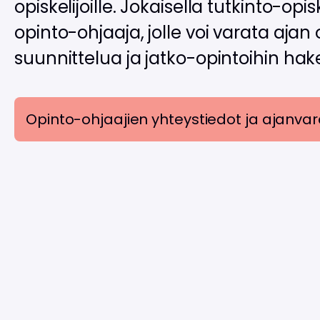
opiskelijoille. Jokaisella tutkinto-opi
opinto-ohjaaja, jolle voi varata ajan
suunnittelua ja jatko-opintoihin ha
Opinto-ohjaajien yhteystiedot ja ajanva