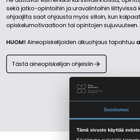
sekä jatko-opintoihin ja uravalintoihin liittyviss
ohjaajilta saat ohjausta myös silloin, kun kaipaa
opiskelumotivaatioon tai opintojen sujuvuuteen.
HUOM!
Aineopiskelijoiden alkuohjaus tapahtuu
a
Tästä aineopiskelijan ohjeisiin
Suostumus
Tämä sivusto käyttää eväste
Käytämme evästeitä tarjoama