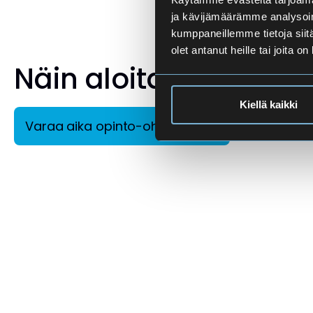
ja kävijämäärämme analysoim
kumppaneillemme tietoja siitä
olet antanut heille tai joita o
Näin aloitat
Kiellä kaikki
Varaa aika opinto-ohjaajalle