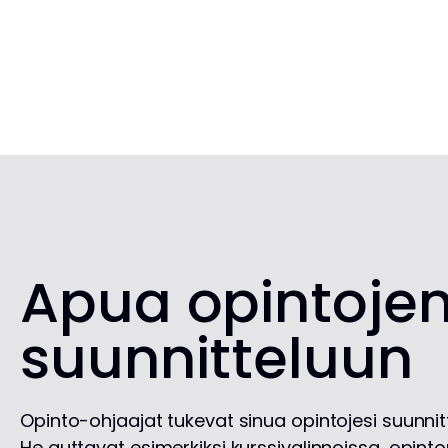
Apua opintoje
suunnitteluun
Opinto-ohjaajat tukevat sinua opintojesi suunni
He auttavat esimerkiksi kurssivalinnoissa, opin