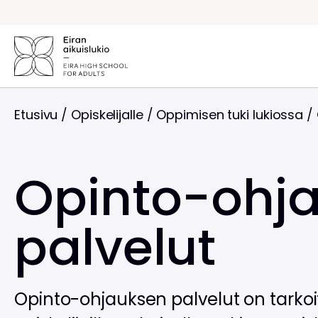
Siirry
sisältöön
Etusivu
/
Opiskelijalle
/
Oppimisen tuki lukiossa
/
Opinto-ohj
palvelut
Opinto-ohjauksen palvelut on tarkoit