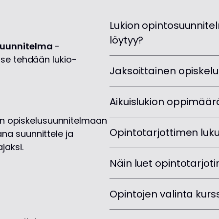
Lukion opintosuunnite
löytyy?
suunnitelma
-
 se tehdään lukio-
Jaksoittainen opiskel
Aikuislukion oppimäär
seen opiskelusuunnitelmaan
Opintotarjottimen luk
na suunnittele ja
jaksi.
Näin luet opintotarjot
Opintojen valinta kurss