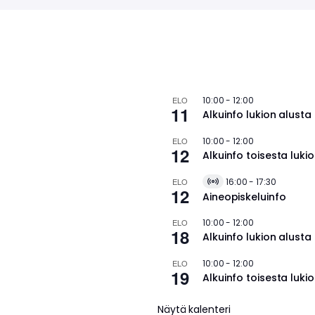
ELO
10:00
-
12:00
11
Alkuinfo lukion alusta 
ELO
10:00
-
12:00
12
Alkuinfo toisesta lukios
ELO
16:00
-
17:30
V
12
Aineopiskeluinfo
i
r
t
ELO
10:00
-
12:00
u
18
Alkuinfo lukion alusta 
a
l
ELO
10:00
-
12:00
T
19
a
Alkuinfo toisesta lukios
p
a
Näytä kalenteri
h