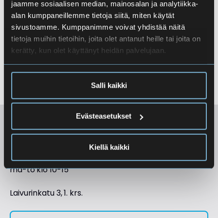
jaamme sosiaalisen median, mainosalan ja analytiikka-
alan kumppaneillemme tietoja siitä, miten käytät
Ylioppilaskirjoituksiin liittyvä
sivustoamme. Kumppanimme voivat yhdistää näitä
neuvonta
tietoja muihin tietoihin, joita olet antanut heille tai joita on
kerätty, kun olet käyttänyt heidän palvelujaan.
Opintojen maksuttomuus
Salli kaikki
Evästeasetukset
Kirjalainaamo
Kiellä kaikki
Kirjalainaamo
ma-to klo 10-15
Laivurinkatu 3, 1. krs.