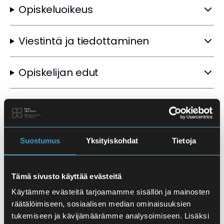
Opiskeluoikeus
Viestintä ja tiedottaminen
Opiskelijan edut
Ruokailu
Opiskelijatodistukset ja
Suostumus
Yksityiskohdat
Tietoja
opintosuoritusotteet
Tämä sivusto käyttää evästeitä
Valmistuminen ja todistukset
Käytämme evästeitä tarjoamamme sisällön ja mainosten
räätälöimiseen, sosiaalisen median ominaisuuksien
Todistuskopiot
tukemiseen ja kävijämäärämme analysoimiseen. Lisäksi