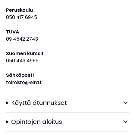
Peruskoulu
050 417 6945
TUVA
09 4542 2743
Suomen kurssit
050 443 4956
Sähköposti
toimisto@eira.fi
Käyttäjätunnukset
Opintojen aloitus