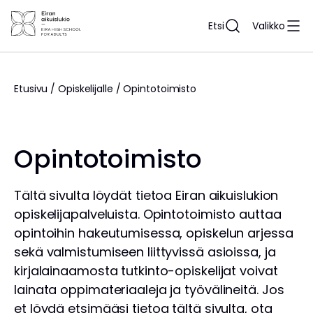
Siirry
sisältöön
Etsi
Valikko
Etusivu
/
Opiskelijalle
/
Opintotoimisto
Opintotoimisto
Tältä sivulta löydät tietoa Eiran aikuislukion
opiskelijapalveluista. Opintotoimisto auttaa
opintoihin hakeutumisessa, opiskelun arjessa
sekä valmistumiseen liittyvissä asioissa, ja
kirjalainaamosta tutkinto-opiskelijat voivat
lainata oppimateriaaleja ja työvälineitä. Jos
et löydä etsimääsi tietoa tältä sivulta, ota