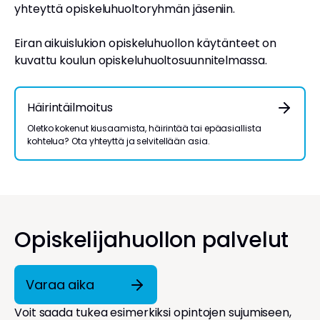
yhteyttä opiskeluhuoltoryhmän jäseniin.
Eiran aikuislukion opiskeluhuollon käytänteet on
kuvattu koulun
opiskeluhuoltosuunnitelmassa
.
Häirintäilmoitus
Oletko kokenut kiusaamista, häirintää tai epäasiallista
kohtelua? Ota yhteyttä ja selvitellään asia.
Opiskelijahuollon palvelut
Varaa aika
Voit saada tukea esimerkiksi opintojen sujumiseen,