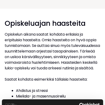
Opiskeluajan haasteita
Opiskelun aikana saatat kohdata erilaisia ja
eripituisia haasteita. Omia haasteita on hyvä oppia
tunnistamaan. Se auttaa sinua myös tulevaisuudessa
suunnittelemaan arjestasi tasapainoisen. Tärkeää
on uskoa kärsivällisyyteen, sinnikkyyteen ja omista
voimavaroista huolehtimiseen. Haasteiden keskellä
lukio-opiskelu voi tuoda arkeesi rutiinia ja sisältöä.
Saatat kohdata esimerkiksi tällaisia haasteita:
Ahdistus ja stressi
Mieliala- ja masennusoireilu
Ajanhallinnan haasteet, aloittamisen vaikeus