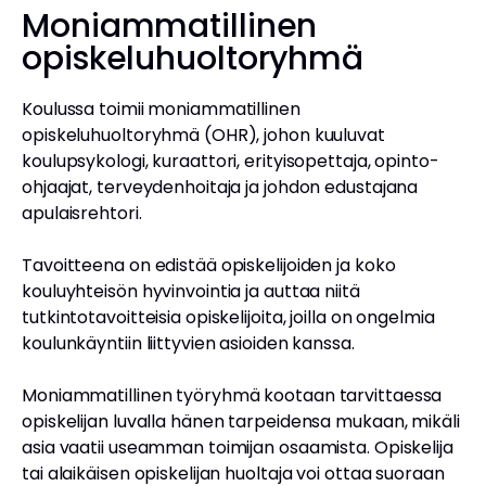
Moniammatillinen
opiskeluhuoltoryhmä
Koulussa toimii moniammatillinen
opiskeluhuoltoryhmä (OHR), johon kuuluvat
koulupsykologi, kuraattori, erityisopettaja, opinto-
ohjaajat, terveydenhoitaja ja johdon edustajana
apulaisrehtori.
Tavoitteena on edistää opiskelijoiden ja koko
kouluyhteisön hyvinvointia ja auttaa niitä
tutkintotavoitteisia opiskelijoita, joilla on ongelmia
koulunkäyntiin liittyvien asioiden kanssa.
Moniammatillinen työryhmä kootaan tarvittaessa
opiskelijan luvalla hänen tarpeidensa mukaan, mikäli
asia vaatii useamman toimijan osaamista. Opiskelija
tai alaikäisen opiskelijan huoltaja voi ottaa suoraan