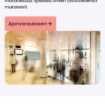
mahdollisuus opiskella omien tavoitteidensa
mukaisesti.
Ajanvaraukseen