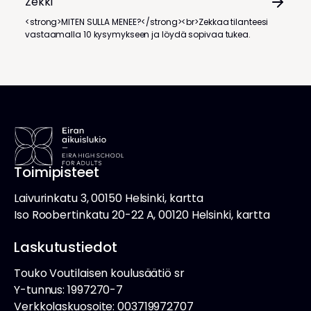
Zekki
<strong>MITEN SULLA MENEE?</strong><br>Zekkaa tilanteesi
vastaamalla 10 kysymykseen ja löydä sopivaa tukea.
Toimipisteet
Laivurinkatu 3, 00150 Helsinki, kartta
Iso Roobertinkatu 20-22 A, 00120 Helsinki, kartta
Laskutustiedot
Touko Voutilaisen koulusäätiö sr
Y-tunnus: 1997270-7
Verkkolaskuosoite: 003719972707