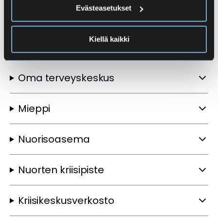
Evästeasetukset
Kiellä kaikki
Muut tukipalvelut
Oma terveyskeskus
Mieppi
Nuorisoasema
Nuorten kriisipiste
Kriisikeskusverkosto