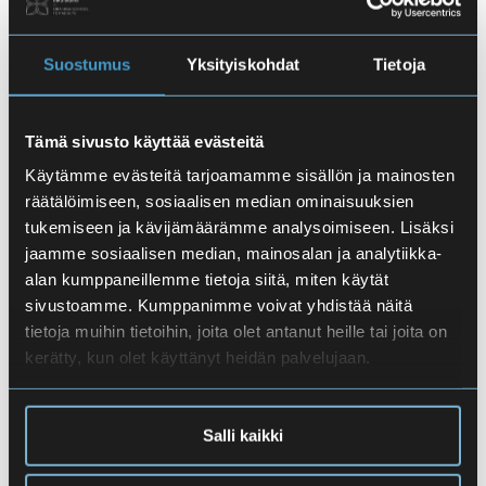
Keskittyminen
Kuormittavat elämäntilanteet
(esim yksinäisyys)
Suostumus
Yksityiskohdat
Tietoja
Vireystilan haasteet ja väsymys
Arkirutiinien puutos
Liian korkeat tavoitteet, joita ei ole
Tämä sivusto käyttää evästeitä
mukautettu omaan elämän- ja
Käytämme evästeitä tarjoamamme sisällön ja mainosten
terveydentilanteeseen
räätälöimiseen, sosiaalisen median ominaisuuksien
Poikkeusajan (covid-19) tuomat haasteet,
tukemiseen ja kävijämäärämme analysoimiseen. Lisäksi
digihaasteet
jaamme sosiaalisen median, mainosalan ja analytiikka-
alan kumppaneillemme tietoja siitä, miten käytät
Kannustamme sinua armollisuuteen ja arvioimaan
sivustoamme. Kumppanimme voivat yhdistää näitä
tämänhetkistä omaa vointiasi, voimavarojasi ja
tietoja muihin tietoihin, joita olet antanut heille tai joita on
elämäntilannettasi, jotta voit hyvin ja osaat ottaa
kerätty, kun olet käyttänyt heidän palvelujaan.
nämä huomioon opintojesi suunnittelussa. Omaa
tämän hetken vointiasi voit arvioida
esimerkiksi:
Zekki | Miten sulla menee?
.
Salli kaikki