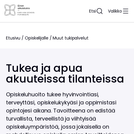
Siirry
sisältöön
Etsi
Valikko
Etusivu
/
Opiskelijalle
/
Muut tukipalvelut
Tukea ja apua
akuuteissa tilanteissa
Opiskeluhuolto tukee hyvinvointiasi,
terveyttäsi, opiskelukykyäsi ja oppimistasi
opintojesi aikana. Tavoitteena on edistää
turvallista, terveellistä ja viihtyisää
opiskeluympäristöä, jossa jokaisella on