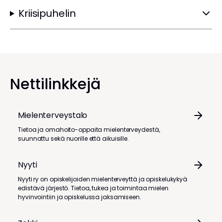
Kriisipuhelin
Nettilinkkejä
Mielenterveystalo
Tietoa ja omahoito-oppaita mielenterveydestä,
suunnattu sekä nuorille että aikuisille.
Nyyti
Nyyti ry on opiskelijoiden mielenterveyttä ja opiskelukykyä
edistävä järjestö. Tietoa, tukea ja toimintaa mielen
hyvinvointiin ja opiskelussa jaksamiseen.