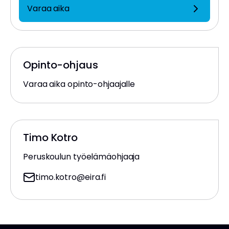
Varaa aika
Opinto-ohjaus
Varaa aika opinto-ohjaajalle
Timo Kotro
Peruskoulun työelämäohjaaja
timo.kotro
@eira.fi