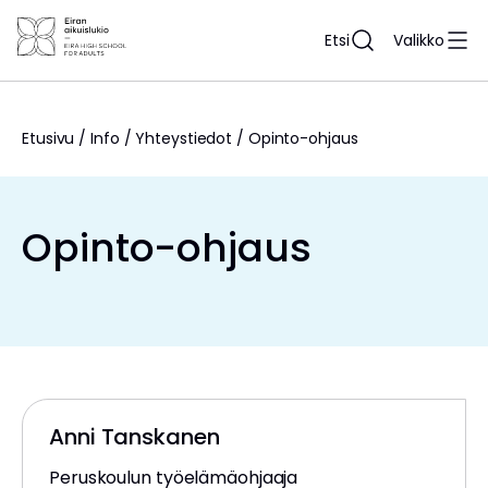
Siirry
sisältöön
Etsi
Valikko
Etusivu
/
Info
/
Yhteystiedot
/
Opinto-ohjaus
Opinto-ohjaus
Anni Tanskanen
Peruskoulun työelämäohjaaja