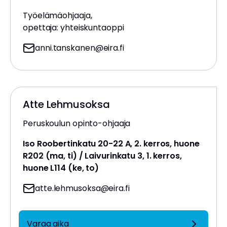
Työelämäohjaaja,
opettaja: yhteiskuntaoppi
anni.tanskanen
@eira.fi
Atte Lehmusoksa
Peruskoulun opinto-ohjaaja
Iso Roobertinkatu 20-22 A, 2. kerros, huone
R202 (ma, ti) / Laivurinkatu 3, 1. kerros,
huone L114 (ke, to)
atte.lehmusoksa
@eira.fi
Varaa aika