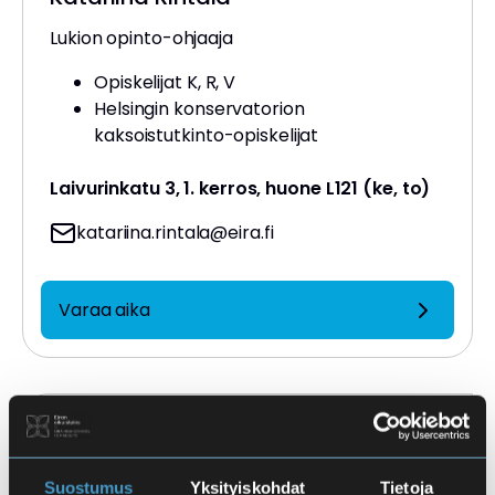
Lukion opinto-ohjaaja
Opiskelijat K, R, V
Helsingin konservatorion
kaksoistutkinto-opiskelijat
Laivurinkatu 3, 1. kerros, huone L121 (ke, to)
katariina.rintala
@eira.fi
Varaa aika
Kati Heikkilä
Peruskoulun opinto-ohjaaja
Suostumus
Yksityiskohdat
Tietoja