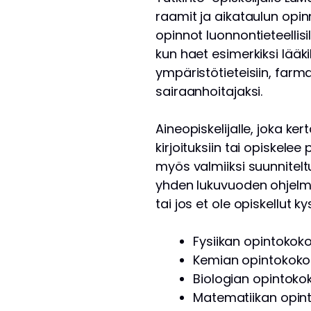
raamit ja aikataulun opi
opinnot luonnontieteellisi
kun haet esimerkiksi lääkiks
ympäristötieteisiin, farma
sairaanhoitajaksi.
Aineopiskelijalle, joka k
kirjoituksiin tai opiskele
myös valmiiksi suunnitel
yhden lukuvuoden ohjelma v
tai jos et ole opiskellut 
Fysiikan opintokok
Kemian opintokoko
Biologian opintoko
Matematiikan opin