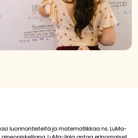
asi luonnontieteitä ja matematiikkaa ns. LuMa-
tä aineopiskelijana. LuMa-linja antaa erinomaiset