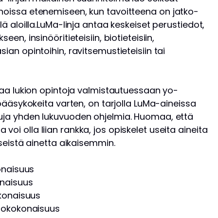
nnoissa etenemiseen, kun tavoitteena on jatko-
llä aloilla.LuMa-linja antaa keskeiset perustiedot,
een, insinööritieteisiin, biotieteisiin,
sian opintoihin, ravitsemustieteisiin tai
ertaa lukion opintoja valmistautuessaan yo-
e pääsykokeita varten, on tarjolla LuMa-aineissa
tuja yhden lukuvuoden ohjelmia. Huomaa, että
oi olla liian rankka, jos opiskelet useita aineita
kyseistä ainetta aikaisemmin.
onaisuus
naisuus
konaisuus
tokokonaisuus