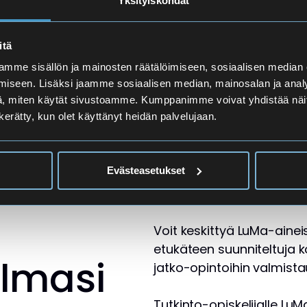
Yksityiskohdat
löytämiseen. Eri suoritus
Aineenopettajalta saa lis
itä
mme sisällön ja mainosten räätälöimiseen, sosiaalisen median
iseen. Lisäksi jaamme sosiaalisen median, mainosalan ja analy
, miten käytät sivustoamme. Kumppanimme voivat yhdistää näitä t
n kerätty, kun olet käyttänyt heidän palvelujaan.
Evästeasetukset
Voit keskittyä LuMa-aineis
etukäteen suunniteltuja k
elmasi
jatko-opintoihin valmist
Tutkinto-opiskelijalle Lu