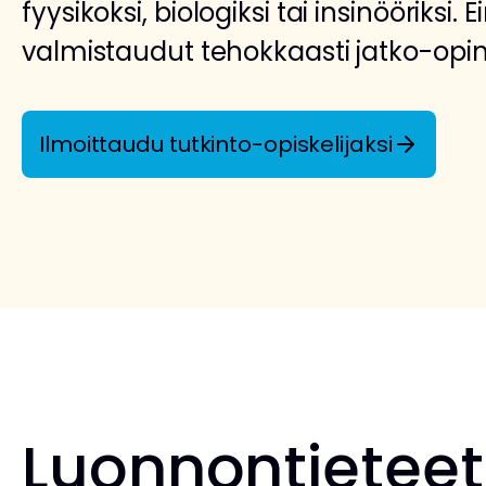
fyysikoksi, biologiksi tai insinööriksi. 
valmistaudut tehokkaasti jatko-opin
Ilmoittaudu tutkinto-opiskelijaksi
Luonnontieteet