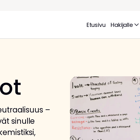
Etusivu
Hakijalle
ot
neutraalisuus –
ät sinulle
kemistiksi,