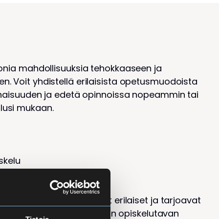
monia mahdollisuuksia tehokkaaseen ja
. Voit yhdistellä erilaisista opetusmuodoista
konaisuuden ja edetä opinnoissa nopeammin tai
lusi mukaan.
skelu
elijan suoritustavat ovat erilaiset ja tarjoavat
le mahdollisuuksia sopivimman opiskelutavan