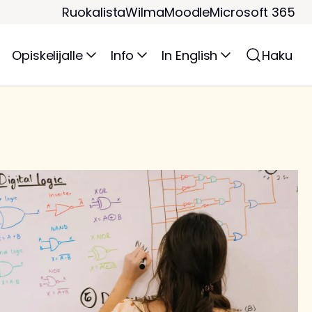
Ruokalista
Wilma
Moodle
Microsoft 365
Opiskelijalle
Info
In English
Haku