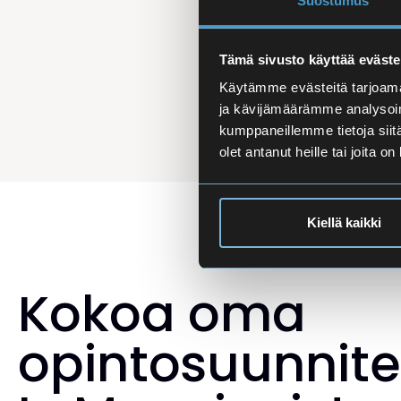
Suostumus
Tämä sivusto käyttää eväste
Käytämme evästeitä tarjoama
ja kävijämäärämme analysoim
kumppaneillemme tietoja siitä
olet antanut heille tai joita o
Kiellä kaikki
Kokoa oma
opintosuunnit