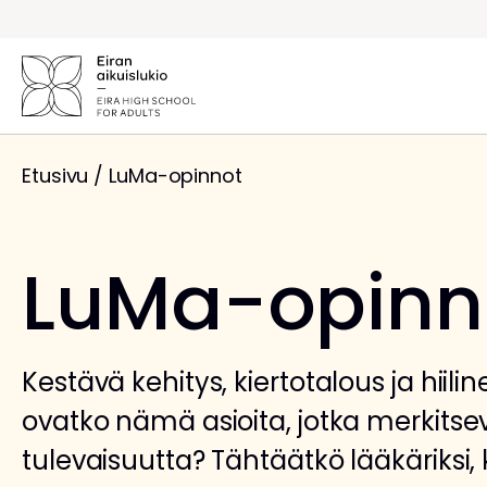
Siirry
sisältöön
Etusivu
/
LuMa-opinnot
LuMa-opinn
Kestävä kehitys, kiertotalous ja hiili
ovatko nämä asioita, jotka merkitsev
tulevaisuutta? Tähtäätkö lääkäriksi, 