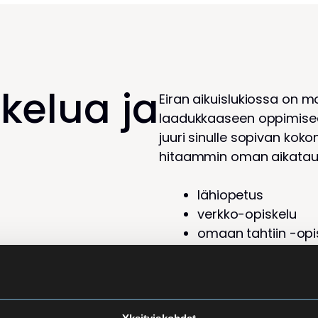
kelua ja
Eiran aikuislukiossa on 
laadukkaaseen oppimiseen
juuri sinulle sopivan ko
hitaammin oman aikatau
lähiopetus
verkko-opiskelu
omaan tahtiin -opi
hybridiopetus
Eri opetusmuodoissa opisk
näin erilaisille oppijoil