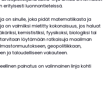
 erityisesti luonnontieteissä.
nja on sinulle, joka pidät matematiikasta ja
ja on valmiiksi mietitty kokonaisuus, jos haluat
äriksi, kemististiksi, fyysikoksi, biologiksi tai
ta tarvitaan löytämään ratkaisuja maailman
n ilmastonmuutokseen, geopolitiikkaan,
en ja taloudelliseen vakauteen.
llinen painatus on valinnainen linja kohti