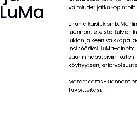
 LuMa
valmiudet jatko-opintoihin
Eiran aikuislukion LuMa-li
luonnontieteistä. LuMa-lin
lukion jälkeen vaikkapa lääk
insinööriksi. LuMa-ainei
suuriin haasteisiin, kute
köyhyyteen, eriarvoisuute
Matemaattis-luonnontietee
tavoitteitasi.