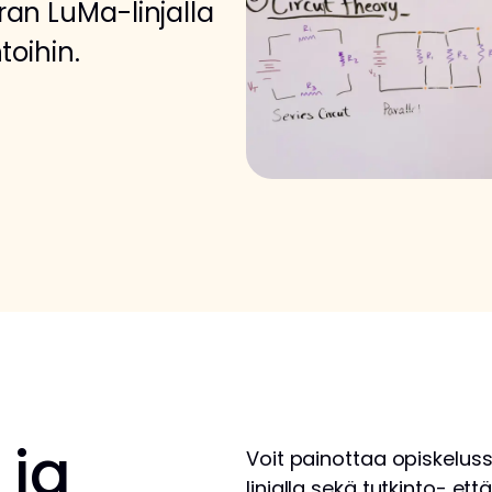
Eiran LuMa-linjalla
toihin.
 ja
Voit painottaa opiskeluss
linjalla sekä tutkinto- et