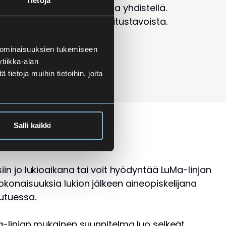
Tietoja
tapoja on myös mahdollista yhdistellä.
ätietoa opintojakson suoritustavoista.
 ominaisuuksien tukemiseen
tiikka-alan
ietoja muihin tietoihin, joita
Salli kaikki
iin jo lukioaikana tai voit hyödyntää LuMa-linjan
okonaisuuksia lukion jälkeen aineopiskelijana
autuessa.
Ma-linjan mukainen suunnitelma luo selkeät