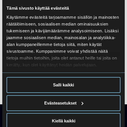
Tämä sivusto käyttää evästeitä
Käytämme evästeitä tarjoamamme sisällön ja mainosten
räätälöimiseen, sosiaalisen median ominaisuuksien
tukemiseen ja kävijämäärämme analysoimiseen. Lisäksi
jaamme sosiaalisen median, mainosalan ja analytiikka-
Syysloma
alan kumppaneillemme tietoja siitä, miten käytät
sivustoamme. Kumppanimme voivat yhdistää näitä
12.10.2026
-
18.10.2026
tietoja muihin tietoihin, joita olet antanut heille tai joita on
kerätty, kun olet käyttänyt heidän palvelujaan.
Aineopiskeluinfo
ENA preli
Salli kaikki
Evästeasetukset
Kiellä kaikki