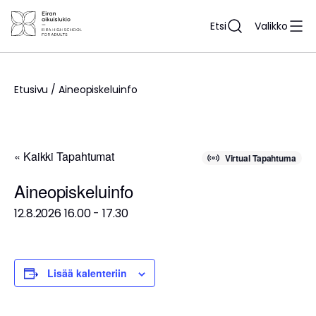
Siirry
sisältöön
Etsi
Valikko
Etusivu
/
Aineopiskeluinfo
« Kaikki Tapahtumat
Virtual Tapahtuma
Aineopiskeluinfo
12.8.2026 16.00
-
17.30
Lisää kalenteriin