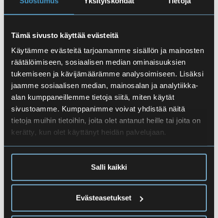
Suostumus
Yksityiskohdat
Tietoja
Tämä sivusto käyttää evästeitä
Käytämme evästeitä tarjoamamme sisällön ja mainosten
räätälöimiseen, sosiaalisen median ominaisuuksien
tukemiseen ja kävijämäärämme analysoimiseen. Lisäksi
jaamme sosiaalisen median, mainosalan ja analytiikka-
Alkuinfo lukion alusta aloittaville
alan kumppaneillemme tietoja siitä, miten käytät
11.8.2026 10.00
-
12.00
sivustoamme. Kumppanimme voivat yhdistää näitä
tietoja muihin tietoihin, joita olet antanut heille tai joita on
kerätty, kun olet käyttänyt heidän palvelujaan.
Alkuinfo toisesta lukiosta siirtyville
Salli kaikki
Peruskoulun orientaatiopäivät
Evästeasetukset