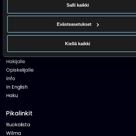
Tuva
Salli kaikki
09 4542 2743
Suomen kurssit
050 443 4956
Evästeasetukset
Navigaatio
Kiellä kaikki
Etusivu
Hakijalle
Opiskelijalle
Info
In English
Haku
Pikalinkit
Ruokalista
Wilma