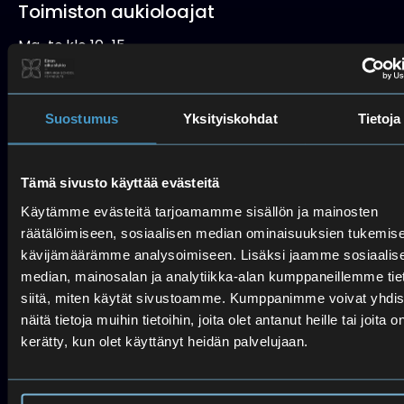
Toimiston aukioloajat
Ma-to klo 10-15
Pe (etä: puhelin/sähköposti)
Poikkeusaukioloajat kesällä:
Suostumus
Yksityiskohdat
Tietoja
Etänä ma–to 15.6.–18.6.2026
Ti 16.6.2026 toimisto ja kirjasto suljettu
Suljettu 22.6.–24.7.2026
Tämä sivusto käyttää evästeitä
Palvelemme vain etänä 27.7.–31.7.2026
Käytämme evästeitä tarjoamamme sisällön ja mainosten
Avaamme normaalisti ma 3.8.2026
räätälöimiseen, sosiaalisen median ominaisuuksien tukemise
kävijämäärämme analysoimiseen. Lisäksi jaamme sosiaalis
Lukio
median, mainosalan ja analytiikka-alan kumppaneillemme tie
siitä, miten käytät sivustoamme. Kumppanimme voivat yhdis
Lukio
näitä tietoja muihin tietoihin, joita olet antanut heille tai joita o
09 4542 270
kerätty, kun olet käyttänyt heidän palvelujaan.
Peruskoulu
050 417 6945