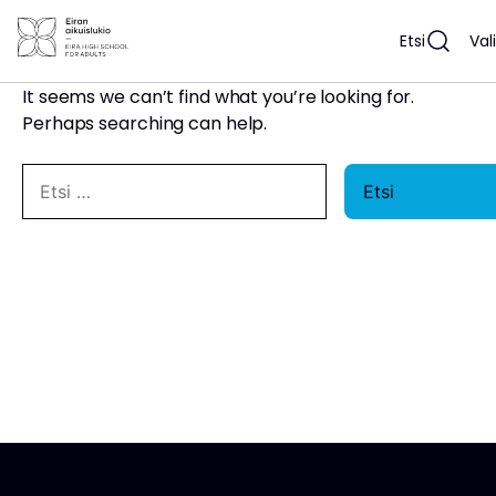
Siirry
Nothing Found
sisältöön
Etsi
Val
It seems we can’t find what you’re looking for.
Perhaps searching can help.
Etsi
Etsi