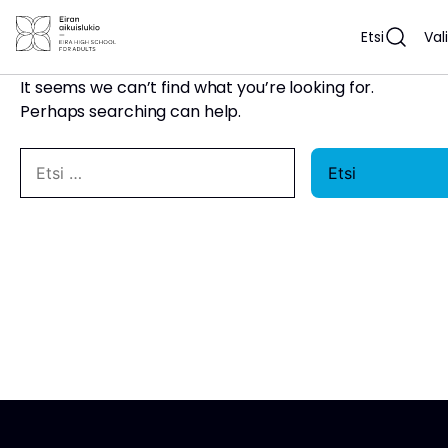
Siirry
Nothing Found
sisältöön
Etsi
Val
It seems we can’t find what you’re looking for.
Perhaps searching can help.
Etsi
Etsi