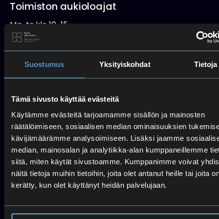
Toimiston aukioloajat
Ma-to klo 10-15
Pe (etä: puhelin/sähköposti)
Poikkeusaukioloajat kesällä:
Suostumus
Yksityiskohdat
Tietoja
Etänä ma–to 15.6.–18.6.2026
Ti 16.6.2026 toimisto ja kirjasto suljettu
Suljettu 22.6.–24.7.2026
Tämä sivusto käyttää evästeitä
Palvelemme vain etänä 27.7.–31.7.2026
Käytämme evästeitä tarjoamamme sisällön ja mainosten
Avaamme normaalisti ma 3.8.2026
räätälöimiseen, sosiaalisen median ominaisuuksien tukemise
kävijämäärämme analysoimiseen. Lisäksi jaamme sosiaalis
Lukio
median, mainosalan ja analytiikka-alan kumppaneillemme tie
siitä, miten käytät sivustoamme. Kumppanimme voivat yhdis
Lukio
näitä tietoja muihin tietoihin, joita olet antanut heille tai joita o
09 4542 270
kerätty, kun olet käyttänyt heidän palvelujaan.
Peruskoulu
050 417 6945