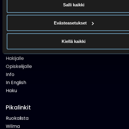
Tuva
Salli kaikki
09 4542 2743
Suomen kurssit
050 443 4956
Evästeasetukset
Navigaatio
Kiellä kaikki
Etusivu
Hakijalle
Opiskelijalle
Info
In English
Haku
Pikalinkit
Ruokalista
Wilma