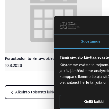
Suostumus
Tämä sivusto käyttää eväste
Peruskoulun tutkinto-opiskelijoiden tasotestaukset
10.8.2026
Käytämme evästeitä tarjoama
ja kävijämäärämme analysoim
kumppaneillemme tietoja siitä
olet antanut heille tai joita o
Alkuinfo toisesta lukiosta siirtyville
Kiellä kaikki