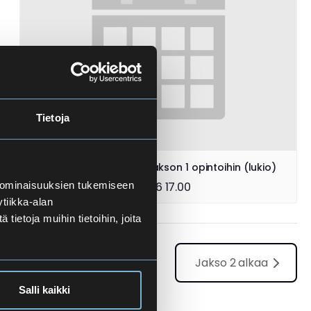
Tietoja
Ennakkoilmoittautuminen jakson 1 opintoihin (lukio)
10.8.2026 08.00
-
22.8.2026 17.00
 ominaisuuksien tukemiseen
tiikka-alan
ietoja muihin tietoihin, joita
Jakso 2 alkaa
Salli kaikki