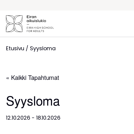
Siirry
sisältöön
Etusivu
/
Syysloma
« Kaikki Tapahtumat
Syysloma
12.10.2026
-
18.10.2026