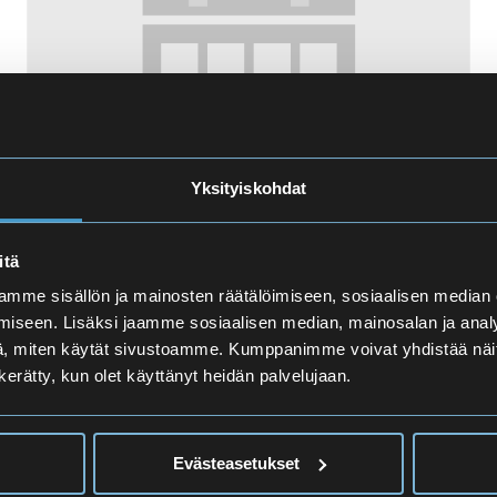
Yksityiskohdat
itä
Abikurssi (ENA)
10.8.2026 08.00
-
18.8.2026 17.00
mme sisällön ja mainosten räätälöimiseen, sosiaalisen median
iseen. Lisäksi jaamme sosiaalisen median, mainosalan ja analy
, miten käytät sivustoamme. Kumppanimme voivat yhdistää näitä t
n kerätty, kun olet käyttänyt heidän palvelujaan.
Evästeasetukset