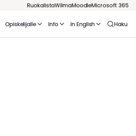
Ruokalista
Wilma
Moodle
Microsoft 365
Opiskelijalle
Info
In English
Haku