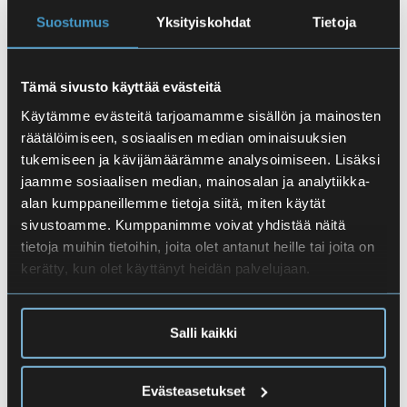
Suostumus
Yksityiskohdat
Tietoja
Tämä sivusto käyttää evästeitä
Käytämme evästeitä tarjoamamme sisällön ja mainosten
räätälöimiseen, sosiaalisen median ominaisuuksien
tukemiseen ja kävijämäärämme analysoimiseen. Lisäksi
jaamme sosiaalisen median, mainosalan ja analytiikka-
alan kumppaneillemme tietoja siitä, miten käytät
sivustoamme. Kumppanimme voivat yhdistää näitä
tietoja muihin tietoihin, joita olet antanut heille tai joita on
Alkuinfo lukion alusta aloittaville
kerätty, kun olet käyttänyt heidän palvelujaan.
11.8.2026 10.00
-
12.00
Salli kaikki
Reaalin preli
Yo-info 2: rehtorin abi-info
Evästeasetukset