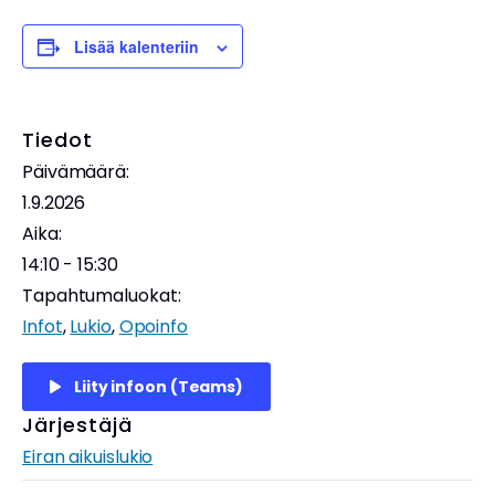
Lisää kalenteriin
Tiedot
Päivämäärä:
1.9.2026
Aika:
14:10 - 15:30
Tapahtumaluokat:
Infot
,
Lukio
,
Opoinfo
Liity infoon (Teams)
Järjestäjä
Eiran aikuislukio