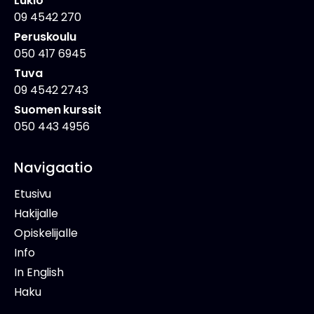
Lukio
09 4542 270
Peruskoulu
050 417 6945
Tuva
09 4542 2743
Suomen kurssit
050 443 4956
Navigaatio
Etusivu
Hakijalle
Opiskelijalle
Info
In English
Haku