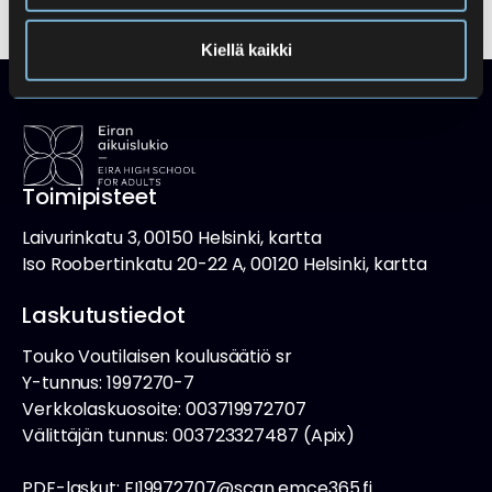
Kiellä kaikki
Toimipisteet
Laivurinkatu 3, 00150 Helsinki, kartta
Iso Roobertinkatu 20-22 A, 00120 Helsinki, kartta
Laskutustiedot
Touko Voutilaisen koulusäätiö sr
Y-tunnus: 1997270-7
Verkkolaskuosoite: 003719972707
Välittäjän tunnus: 003723327487 (Apix)
PDF-laskut: FI19972707@scan.emce365.fi