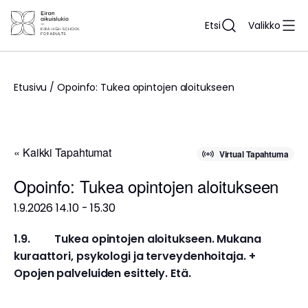
Siirry
sisältöön
Etsi
Valikko
Etusivu
/
Opoinfo: Tukea opintojen aloitukseen
« Kaikki Tapahtumat
Virtual Tapahtuma
Opoinfo: Tukea opintojen aloitukseen
1.9.2026 14.10
-
15.30
1.9. Tukea opintojen aloitukseen. Mukana
kuraattori, psykologi ja terveydenhoitaja. +
Opojen palveluiden esittely. Etä.