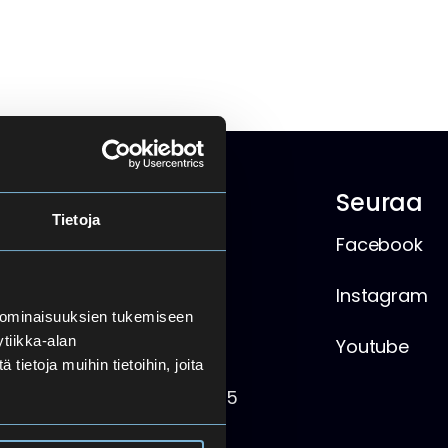
io
Pikalinkit
Seuraa
Tietoja
Ruokalista
Facebook
Wilma
Instagram
 ominaisuuksien tukemiseen
tiikka-alan
Moodle
Youtube
ietoja muihin tietoihin, joita
Microsoft 365