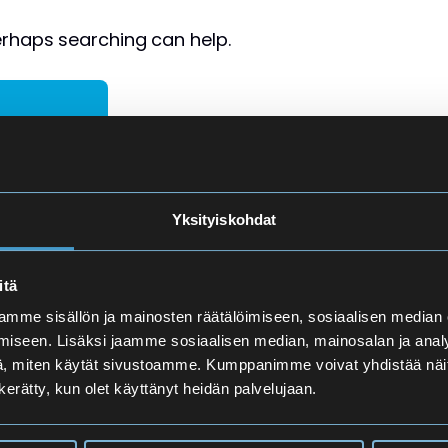
Perhaps searching can help.
Lukio
Navigaat
Yksityiskohdat
Lukio
Etusivu
09 4542 270
itä
Hakijalle
mme sisällön ja mainosten räätälöimiseen, sosiaalisen median
Peruskoulu
iseen. Lisäksi jaamme sosiaalisen median, mainosalan ja analy
Opiskelijalle
050 417 6945
, miten käytät sivustoamme. Kumppanimme voivat yhdistää näitä t
n kerätty, kun olet käyttänyt heidän palvelujaan.
Info
Tuva
09 4542 2743