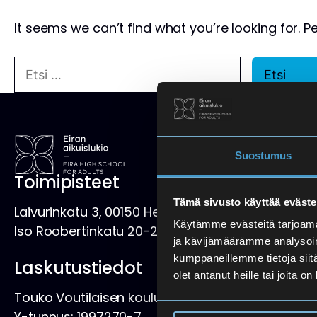
It seems we can’t find what you’re looking for. 
Etsi
Etsi
Suostumus
Toimipisteet
Tämä sivusto käyttää eväste
Laivurinkatu 3, 00150 Helsinki, kartta
Käytämme evästeitä tarjoama
Iso Roobertinkatu 20-22 A, 00120 Helsinki, kartta
ja kävijämäärämme analysoim
kumppaneillemme tietoja siitä
Laskutustiedot
olet antanut heille tai joita o
Touko Voutilaisen koulusäätiö sr
Y-tunnus: 1997270-7