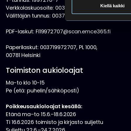
Kiellä kaikki
Verkkolaskuosoite: 003719972707
Välittäjän tunnus: 003723327487 (Apix)
PDF-laskut: FI19972707@scan.emce365.fi
Paperilaskut: 003719972707, PL 1000,
00781 Helsinki
Toimiston aukioloajat
Ma-to klo 10-15
Pe (etä: puhelin/sähköposti)
Poikkeusaukioloajat kesällä:
Etänä ma–to 15.6.–18.6.2026
Ti 16.6.2026 toimisto ja kirjasto suljettu
Suljettu 22.6.–24.7.2026