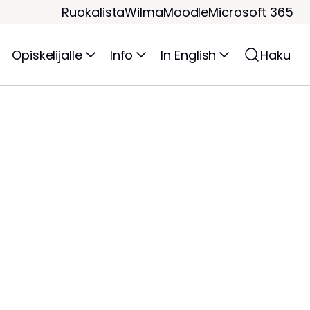
Ruokalista
Wilma
Moodle
Microsoft 365
Opiskelijalle
Info
In English
Haku