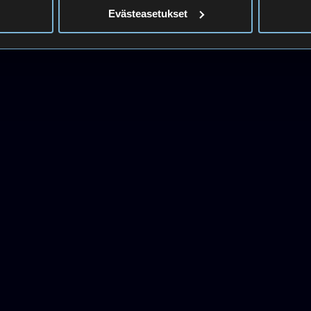
In English
Evästeasetukset
Suomen kurssit
Haku
050 443 4956