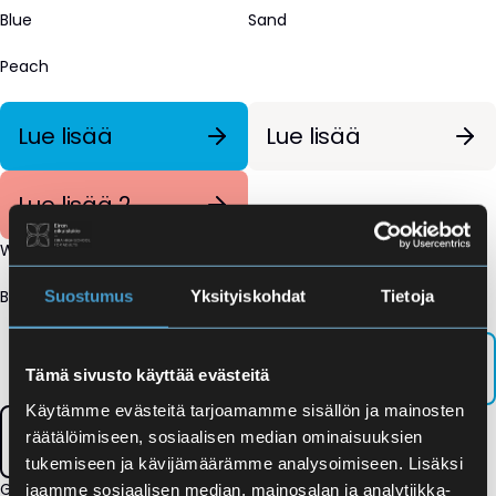
Blue
Sand
Peach
Lue lisää
Lue lisää
Lue lisää 2
White
Blue outline
Black outline
Suostumus
Yksityiskohdat
Tietoja
Lue lisää
Lue lisää
Tämä sivusto käyttää evästeitä
Käytämme evästeitä tarjoamamme sisällön ja mainosten
Lue lisää
räätälöimiseen, sosiaalisen median ominaisuuksien
tukemiseen ja kävijämäärämme analysoimiseen. Lisäksi
Gray outline
jaamme sosiaalisen median, mainosalan ja analytiikka-