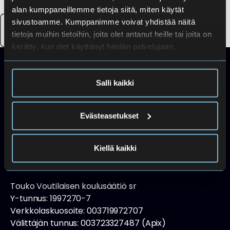
alan kumppaneillemme tietoja siitä, miten käytät
sivustoamme. Kumppanimme voivat yhdistää näitä
Lue lisää
tietoja muihin tietoihin, joita olet antanut heille tai joita on
kerätty, kun olet käyttänyt heidän palvelujaan.
Salli kaikki
Toimipisteet
Evästeasetukset
Laivurinkatu 3, 00150 Helsinki, kartta
Iso Roobertinkatu 20-22 A, 00120 Helsinki, kartta
Kiellä kaikki
Laskutustiedot
Touko Voutilaisen koulusäätiö sr
Y-tunnus: 1997270-7
Verkkolaskuosoite: 003719972707
Välittäjän tunnus: 003723327487 (Apix)