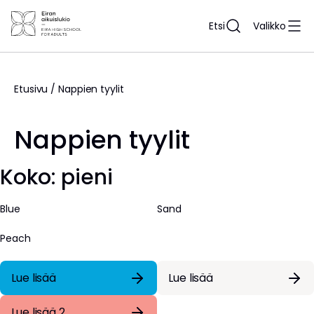
Siirry
sisältöön
Etsi
Valikko
Etusivu
/
Nappien tyylit
Nappien tyylit
Koko: pieni
Blue
Sand
Peach
Lue lisää
Lue lisää
Lue lisää 2