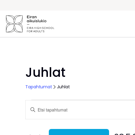
Siirry
sisältöön
Juhlat
Tapahtumat
Juhlat
Tapahtumat
T
S
y
a
ö
t