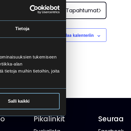
w
Seuraavat
Tapahtumat
s
Tietoja
N
Tilaa kalenteriin
a
 ominaisuuksien tukemiseen
v
tiikka-alan
ietoja muihin tietoihin, joita
i
g
Salli kaikki
a
t
io
Pikalinkit
Seuraa