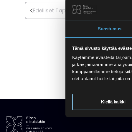
E
p
a
Edelliset
Tapahtumat
t
h
t
Suostumus
s
u
m
a
i
Tämä sivusto käyttää eväste
t
Käytämme evästeitä tarjoama
h
a
ja kävijämäärämme analysoim
a
kumppaneillemme tietoja siitä
olet antanut heille tai joita o
k
j
u
s
a
Kiellä kaikki
a
n
N
a
l