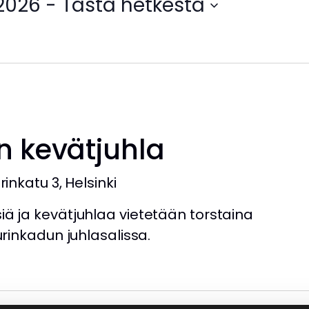
.2026
 - 
Tästä hetkestä
n kevätjuhla
rinkatu 3, Helsinki
iä ja kevätjuhlaa vietetään torstaina
urinkadun juhlasalissa.