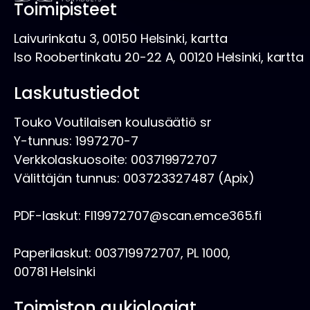
ä
Toimipisteet
l
a
k
Laivurinkatu 3, 00150 Helsinki, kartta
.
Iso Roobertinkatu 20-22 A, 00120 Helsinki, kartta
y
Laskutustiedot
m
Touko Voutilaisen koulusäätiö sr
Y-tunnus: 1997270-7
ä
Verkkolaskuosoite: 003719972707
Välittäjän tunnus: 003723327487 (Apix)
t
PDF-laskut: FI19972707@scan.emce365.fi
n
Paperilaskut: 003719972707, PL 1000,
a
00781 Helsinki
Toimiston aukioloajat