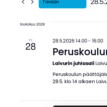
p
28.5
Tänään
ä
V
h
a
a
a
l
k
toukokuu 2026
h
i
u
t
s
t
28.5.2026 14.00
-
16.00
TO
28
s
a
Peruskoulu
e
n
u
p
a
ä
.
Laivurin juhlasali
Laivu
m
i
E
Peruskoulun päättäjäis
v
t
a
ä
28.5. klo 14 alkaen Laiv
s
.
i
t
T
a