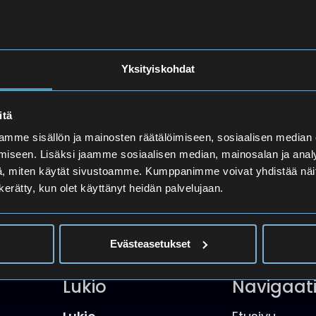
Yksityiskohdat
itä
mme sisällön ja mainosten räätälöimiseen, sosiaalisen median
iseen. Lisäksi jaamme sosiaalisen median, mainosalan ja analy
, miten käytät sivustoamme. Kumppanimme voivat yhdistää näitä t
n kerätty, kun olet käyttänyt heidän palvelujaan.
Evästeasetukset
Lukio
Navigaat