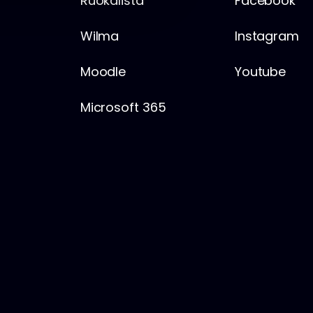
i
Ruokalista
Facebook
o
Wilma
Instagram
n
Moodle
Youtube
Microsoft 365