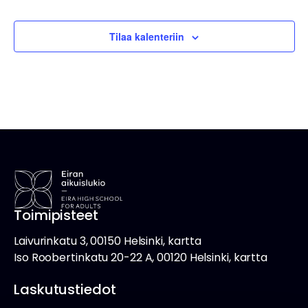
w
E
v
s
ä
t
Tilaa kalenteriin
N
.
s
a
v
i
i
a
g
j
a
a
t
i
N
o
ä
n
k
Toimipisteet
y
m
Laivurinkatu 3, 00150 Helsinki, kartta
Iso Roobertinkatu 20-22 A, 00120 Helsinki, kartta
ä
t
Laskutustiedot