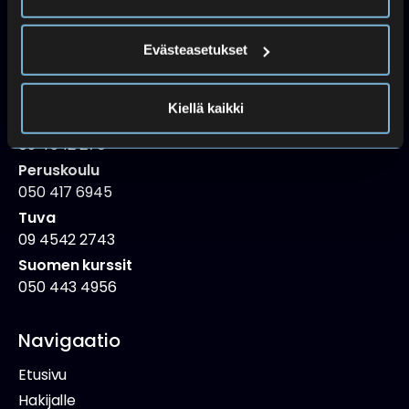
Palvelemme vain etänä 27.7.–31.7.2026
Avaamme normaalisti ma 3.8.2026
Evästeasetukset
Lukio
Kiellä kaikki
Lukio
09 4542 270
Peruskoulu
050 417 6945
Tuva
09 4542 2743
Suomen kurssit
050 443 4956
Navigaatio
Etusivu
Hakijalle