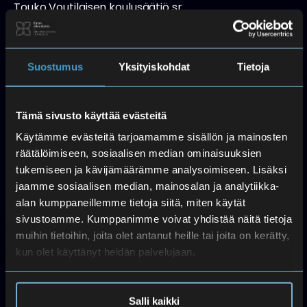
n
Touko Voutilaisen koulusäätiö sr
a
Y-tunnus: 1997270-7
v
Verkkolaskuosoite: 003719972707
i
Välittäjän tunnus: 003723327487 (Apix)
Suostumus
Yksityiskohdat
Tietoja
g
PDF-laskut: FI19972707@scan.emce365.fi
o
Tämä sivusto käyttää evästeitä
i
Paperilaskut: 003719972707, PL 1000,
n
Käytämme evästeitä tarjoamamme sisällön ja mainosten
00781 Helsinki
räätälöimiseen, sosiaalisen median ominaisuuksien
t
Toimiston aukioloajat
tukemiseen ja kävijämäärämme analysoimiseen. Lisäksi
i
jaamme sosiaalisen median, mainosalan ja analytiikka-
Ma-to klo 10-15
alan kumppaneillemme tietoja siitä, miten käytät
Pe (etä: puhelin/sähköposti)
sivustoamme. Kumppanimme voivat yhdistää näitä tietoja
muihin tietoihin, joita olet antanut heille tai joita on kerätty,
Poikkeusaukioloajat kesällä:
kun olet käyttänyt heidän palvelujaan.
Etänä ma–to 15.6.–18.6.2026
Ti 16.6.2026 toimisto ja kirjasto suljettu
Suljettu 22.6.–24.7.2026
Salli kaikki