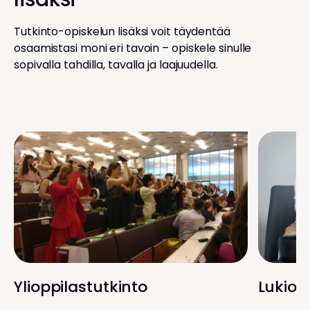
Tutkinto-opiskelun lisäksi voit täydentää
osaamistasi moni eri tavoin – opiskele sinulle
sopivalla tahdilla, tavalla ja laajuudella.
Ylioppilastutkinto
Lukion