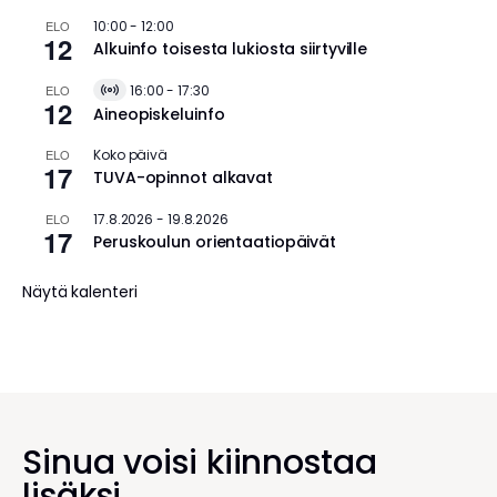
ELO
10:00
-
12:00
12
Alkuinfo toisesta lukiosta siirtyville
ELO
16:00
-
17:30
V
12
Aineopiskeluinfo
i
r
t
ELO
Koko päivä
u
17
TUVA-opinnot alkavat
a
l
ELO
17.8.2026
-
19.8.2026
T
17
a
Peruskoulun orientaatiopäivät
p
a
Näytä kalenteri
h
t
u
m
a
Sinua voisi kiinnostaa
lisäksi