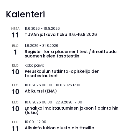
Kalenteri
KESÄ
11.6.2026
-
16.8.2026
11
TUVAn jatkuva haku 11.6.-16.8.2026
ELO
1.8.2026
-
31.8.2026
1
Register for a placement test / ilmoittaudu
suomen kielen tasotestiin
ELO
Koko päivä
10
Peruskoulun tutkinto-opiskelijoiden
tasotestaukset
ELO
10.8.2026 08.00
-
18.8.2026 17.00
10
Abikurssi (ENA)
ELO
10.8.2026 08.00
-
22.8.2026 17.00
10
Ennakkoilmoittautuminen jakson 1 opintoihin
(lukio)
ELO
10:00
-
12:00
11
Alkuinfo lukion alusta aloittaville