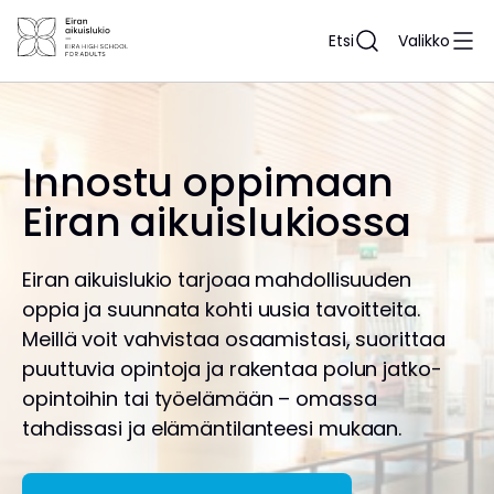
Siirry
sisältöön
Etsi
Valikko
Innostu oppimaan
Eiran aikuislukiossa
Eiran aikuislukio tarjoaa mahdollisuuden
oppia ja suunnata kohti uusia tavoitteita.
Meillä voit vahvistaa osaamistasi, suorittaa
puuttuvia opintoja ja rakentaa polun jatko-
opintoihin tai työelämään – omassa
tahdissasi ja elämäntilanteesi mukaan.