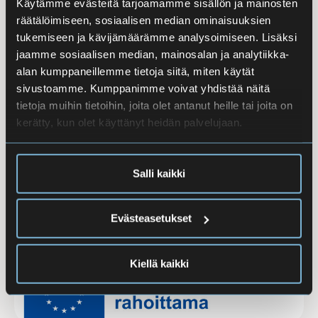
Käytämme evästeitä tarjoamamme sisällön ja mainosten
räätälöimiseen, sosiaalisen median ominaisuuksien
tukemiseen ja kävijämäärämme analysoimiseen. Lisäksi
jaamme sosiaalisen median, mainosalan ja analytiikka-
alan kumppaneillemme tietoja siitä, miten käytät
sivustoamme. Kumppanimme voivat yhdistää näitä
tietoja muihin tietoihin, joita olet antanut heille tai joita on
Kansainvälisyys
kerätty, kun olet käyttänyt heidän palvelujaan.
Eiran aikuislukiossa kansainvälisyys on osa arkea.
Olemme Erasmus+ akkredoitu koulu ja osallistumme
Salli kaikki
aktiivisesti Erasmus+ toimintaan, joka tarjoaa
opiskelijoille ja henkilöstölle mahdollisuuksia
kansainväliseen yhteistyöhön, oppimiseen ja
Evästeasetukset
osaamisen kehittämiseen Euroopassa.
Kiellä kaikki