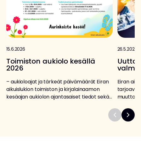
15.6.2026
26.5.2026
Toimiston aukiolo kesällä
Uutta:
2026
valmis
– aukioloajat ja tärkeät päivämäärät Eiran
Eiran aiku
aikuislukion toimiston ja kirjalainaamon
tarjoavat
kesäajan aukiolon ajantasaiset tiedot sekä
muuttanei
kesän tärkeät muistettavat päivämäärät
turvallise
opiskelijoille. Toimisto & kirjalainaamo
perusopet
Todistukset ja opintotiedot Suomen kurssit
Suomeen 
Huom! Jos
nuorten p
Suomessa