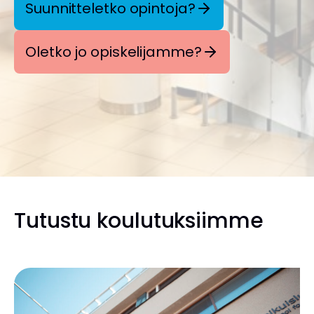
Suunnitteletko opintoja?
Oletko jo opiskelijamme?
Tutustu koulutuksiimme