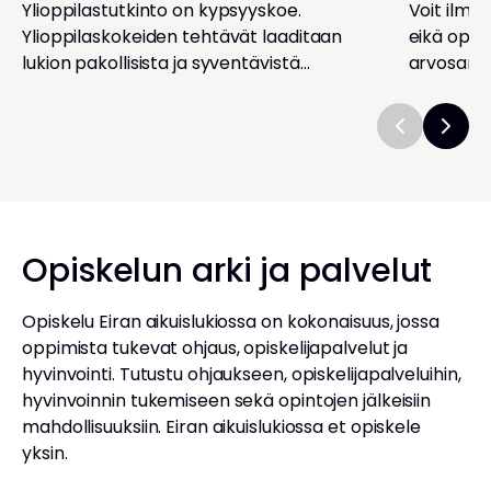
Ylioppilastutkinto on kypsyyskoe.
Voit ilmoi
Ylioppilaskokeiden tehtävät laaditaan
eikä opint
lukion pakollisista ja syventävistä
arvosana
opinnoista.
Opiskelun arki ja palvelut
Opiskelu Eiran aikuislukiossa on kokonaisuus, jossa
oppimista tukevat ohjaus, opiskelijapalvelut ja
hyvinvointi. Tutustu ohjaukseen, opiskelijapalveluihin,
hyvinvoinnin tukemiseen sekä opintojen jälkeisiin
mahdollisuuksiin. Eiran aikuislukiossa et opiskele
yksin.