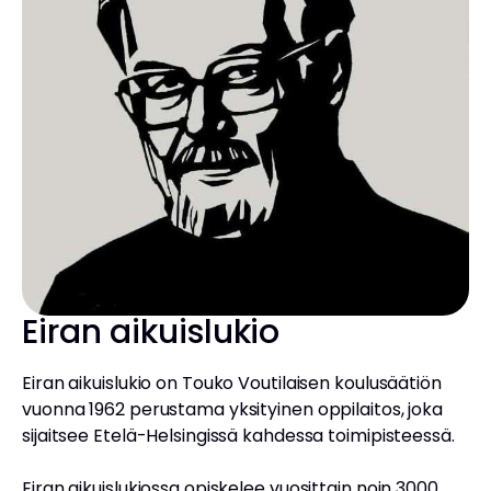
Eiran aikuislukio
Eiran aikuislukio on Touko Voutilaisen koulusäätiön
vuonna 1962 perustama yksityinen oppilaitos, joka
sijaitsee Etelä-Helsingissä kahdessa toimipisteessä.
Eiran aikuislukiossa opiskelee vuosittain noin 3000