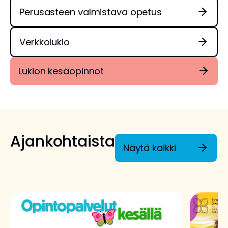
Perusasteen valmistava opetus
Verkkolukio
Lukion kesäopinnot
Ajankohtaista
Näytä kaikki